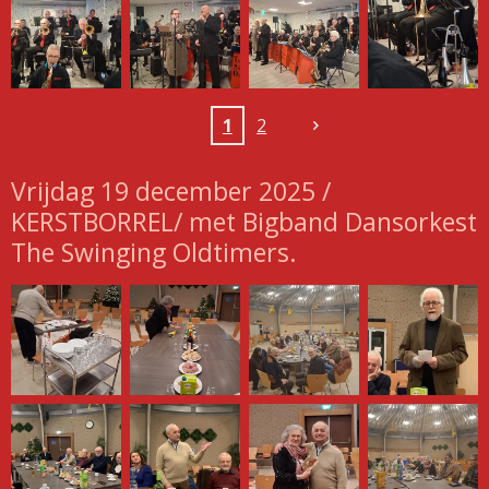
1
2
Vrijdag 19 december 2025 /
KERSTBORREL/ met Bigband Dansorkest
The Swinging Oldtimers.