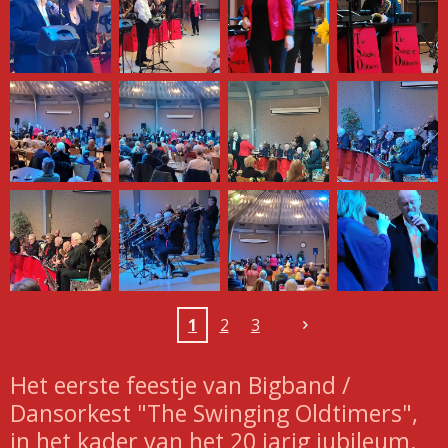
1
2
3
Het eerste feestje van Bigband /
Dansorkest "The Swinging Oldtimers",
in het kader van het 20 jarig jubileum.