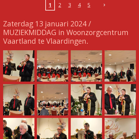
1
2
3
4
5
Zaterdag 13 januari 2024 /
MUZIEKMIDDAG in Woonzorgcentrum
Vaartland te Vlaardingen.